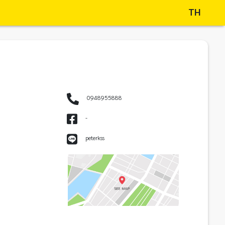
TH
0948955888
-
peterkss