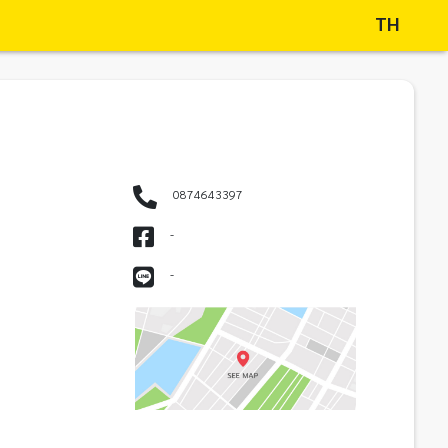
TH
0874643397
-
-