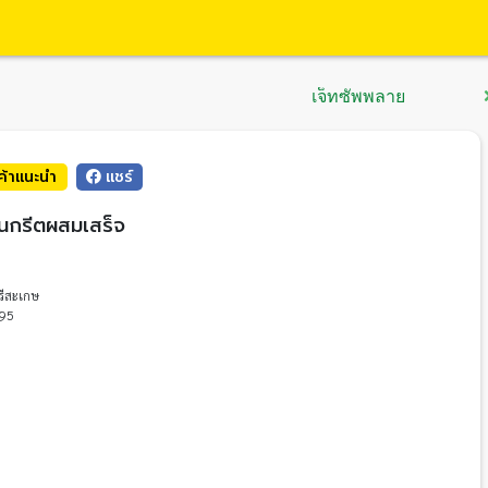
เจ็ทซัพพลาย
นค้าแนะนำ
แชร์
นกรีตผสมเสร็จ
รีสะเกษ
95