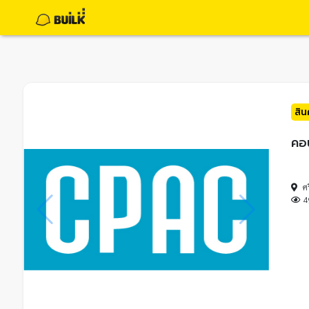
สิ
คอ
ศ
4