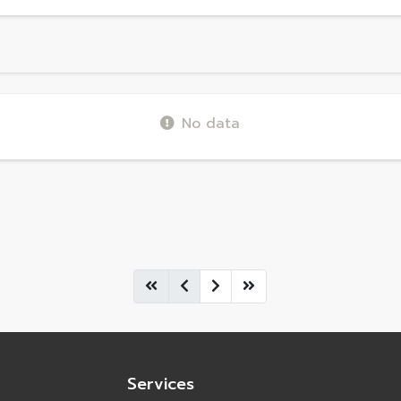
No data
Services