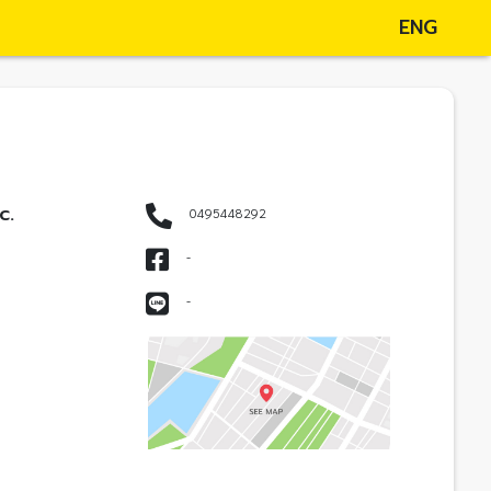
ENG
c.
0495448292
-
-