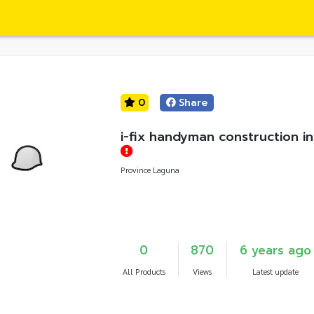
0
Share
i-fix handyman construction in
Province Laguna
0
870
6 years ago
All Products
Views
Latest update