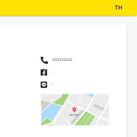
TH
022222222
-
-