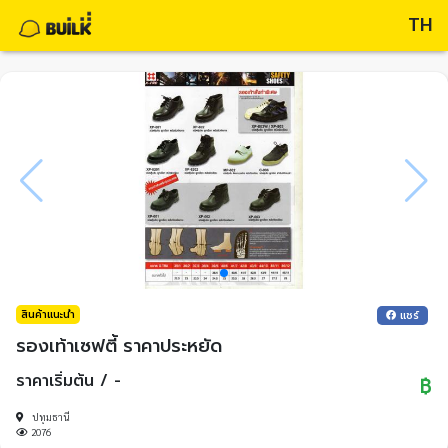
TH
สินค้าแนะนำ
แชร์
รองเท้าเซฟตี้ ราคาประหยัด
ราคาเริ่มต้น / -
฿
ปทุมธานี
2076