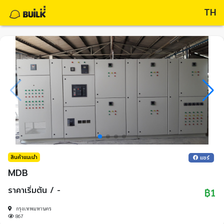
TH
สินค้าแนะนำ
แชร์
MDB
ราคาเริ่มต้น / -
฿1
กรุงเทพมหานคร
867