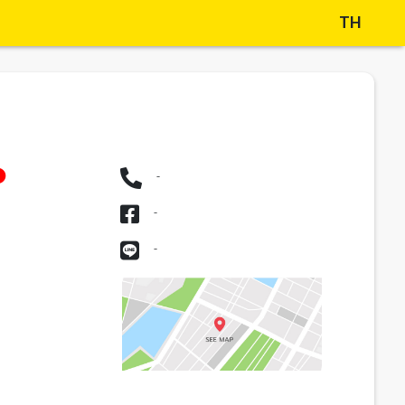
TH
-
-
-