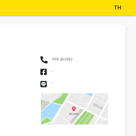
TH
076 261542
-
-