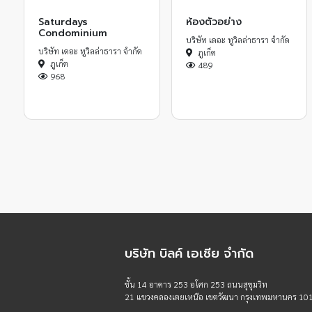
Saturdays
ห้องตัวอย่าง
Condominium
บริษัท เดอะ ทูวิลล่าธารา จำกัด
บริษัท เดอะ ทูวิลล่าธารา จำกัด
ภูเก็ต
ภูเก็ต
489
968
บริษัท บิลค์ เอเชีย จำกัด
ชั้น 14 อาคาร 253 อโศก 253 ถนนสุขุมวิท
21 แขวงคลองเตยเหนือ เขตวัฒนา กรุงเทพมหานคร 10