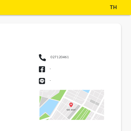
TH
027120461
-
-