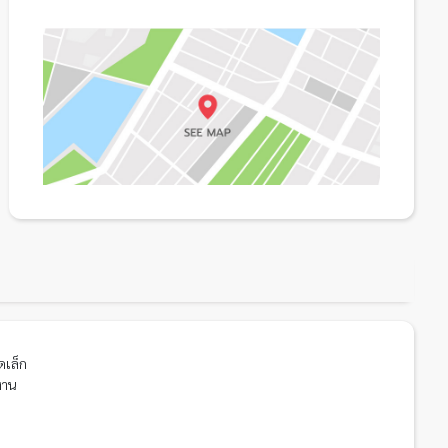
ดเล็ก
งาน