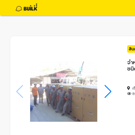
สิ
จำห
ชนิ
เ
8