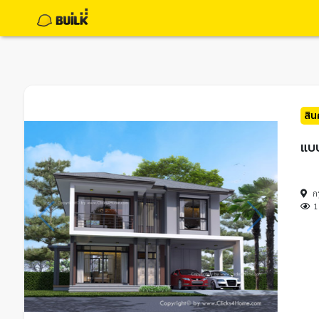
สิ
แบบ
ก
1