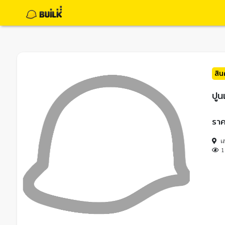
สิ
ปูน
ราค
เ
1