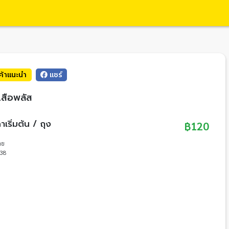
นค้าแนะนำ
แชร์
เสือพลัส
าเริ่มต้น / ถุง
฿120
ลย
38