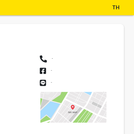
TH
-
-
-