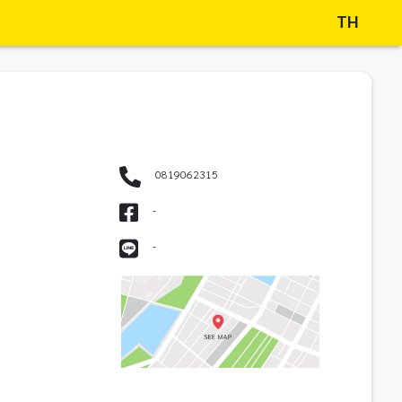
TH
0819062315
-
-