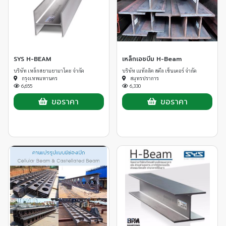
SYS H-BEAM
เหล็กเอชบีม H-Beam
บริษัท เหล็กสยามยามาโตะ จำกัด
บริษัท เมทัลลิค สตีล เซ็นเตอร์ จำกัด
กรุงเทพมหานคร
สมุทรปราการ
6,655
6,330
ขอราคา
ขอราคา