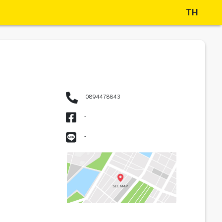
TH
0894478843
-
-