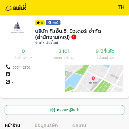
TH
0
แชร์
บริษัท ที.เอ็น.ซี. บิวเดอร์ จำกัด
(สำนักงานใหญ่)
จังหวัด เชียงใหม่
0
3,101
9 ปีที่แล้ว
สินค้าทั้งหมด
ยอดการเข้าชม
อัปเดตล่าสุด
053442701
-
-
หมวดหมู่สินค้า
หน้าร้าน
ข้อมูลบริษัท
ผลงาน