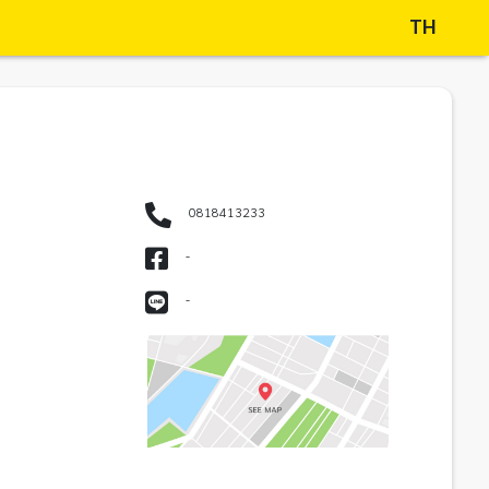
TH
0818413233
-
-