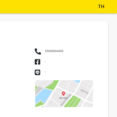
TH
0949694469
-
-