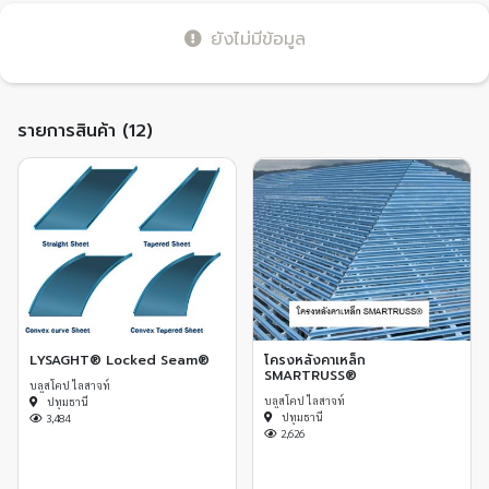
ยังไม่มีข้อมูล
รายการสินค้า (12)
LYSAGHT® Locked Seam®
โครงหลังคาเหล็ก
SMARTRUSS®
บลูสโคป ไลสาจท์
บลูสโคป ไลสาจท์
ปทุมธานี
ปทุมธานี
3,484
2,626