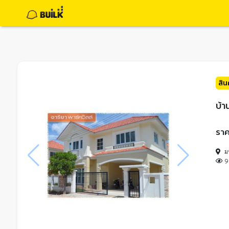
สิ
บ้า
ราค
ม
9