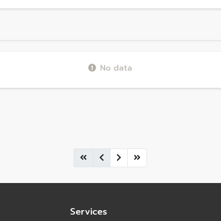
No data
Services