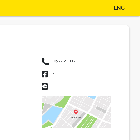
ENG
09278611177
-
-