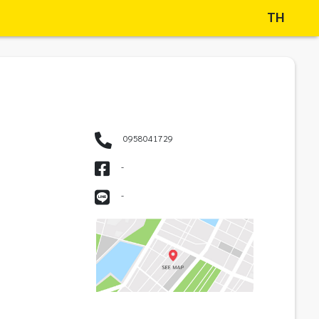
TH
0958041729
-
-