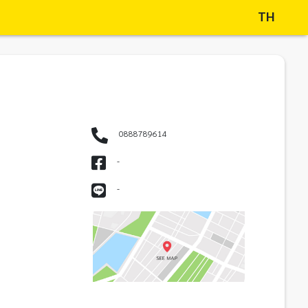
TH
0888789614
-
-