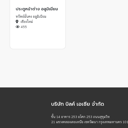
ประตูหน้าต่าง อลูมิเนียม
ทรัพย์มั่นคง อลูมิเนียม
เชียงใหม่
455
บริษัท บิลค์ เอเชีย จำกัด
ชั้น 14 อาคาร 253 อโศก 253 ถนนสุขุมวิท
21 แขวงคลองเตยเหนือ เขตวัฒนา กรุงเทพมหานคร 10