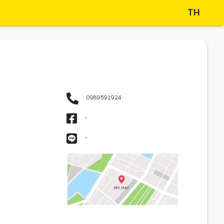
TH
0989591924
-
-