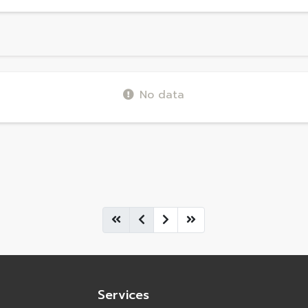
No data
Services