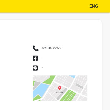
ENG
09898779922
-
-