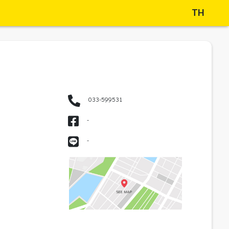
TH
033-599531
-
-