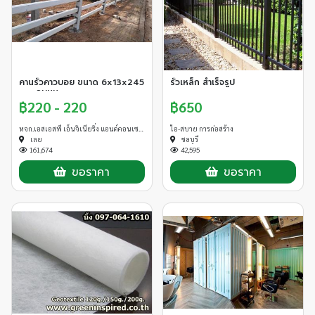
คานรั้วคาวบอย ขนาด 6x13x245
รั้วเหล็ก สำเร็จรูป
cm. ลบมุม
฿220 - 220
฿650
หจก.เอสเอสพี เอ็นจิเนียริ่ง แอนด์คอนเซาท์
ไอ-สบาย การก่อสร้าง
เลย
ชลบุรี
161,674
42,595
ขอราคา
ขอราคา