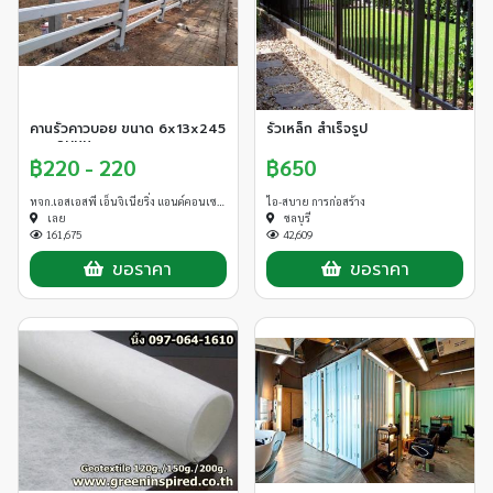
คานรั้วคาวบอย ขนาด 6x13x245
รั้วเหล็ก สำเร็จรูป
cm. ลบมุม
฿220 - 220
฿650
หจก.เอสเอสพี เอ็นจิเนียริ่ง แอนด์คอนเซาท์
ไอ-สบาย การก่อสร้าง
เลย
ชลบุรี
161,675
42,609
ขอราคา
ขอราคา