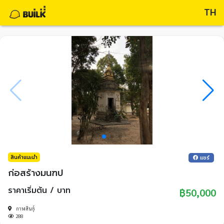
TH
สินค้าแนะนำ
แชร์
ก่อสร้างมนฑป
ราคาเริ่มต้น / บาท
฿50,000
กาฬสินธุ์
288