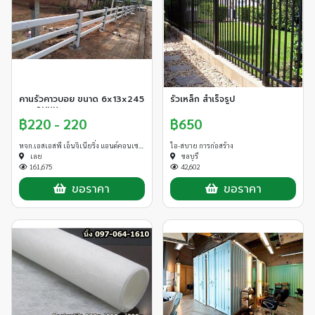
คานรั้วคาวบอย ขนาด 6x13x245
รั้วเหล็ก สำเร็จรูป
cm. ลบมุม
฿220 - 220
฿650
หจก.เอสเอสพี เอ็นจิเนียริ่ง แอนด์คอนเซาท์
ไอ-สบาย การก่อสร้าง
เลย
ชลบุรี
161,675
42,602
ขอราคา
ขอราคา