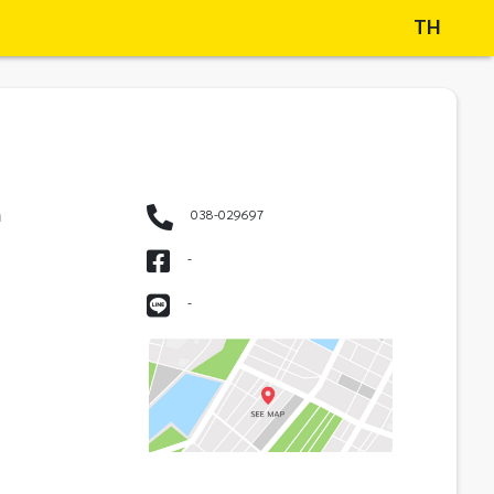
TH
ด
038-029697
-
-