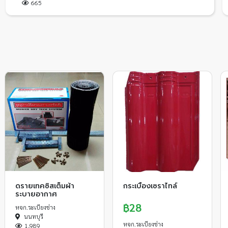
665
ดรายเทคซิสเต็มผ้า
กระเบื้องเซราไทล์
ระบายอากาศ
฿28
หจก.ระเบียงช่าง
นนทบุรี
หจก.ระเบียงช่าง
1,989