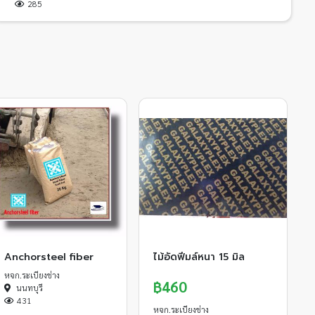
285
Anchorsteel fiber
ไม้อัดฟีมล์หนา 15 มิล
หจก.ระเบียงช่าง
฿460
นนทบุรี
431
หจก.ระเบียงช่าง