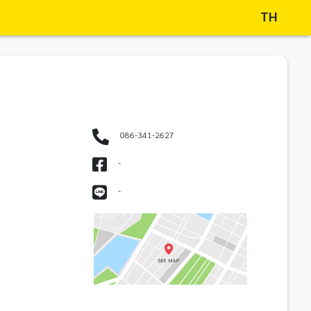
TH
086-341-2627
-
-