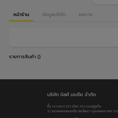
หน้าร้าน
ข้อมูลบริษัท
ผลงาน
รายการสินค้า ()
บริษัท บิลค์ เอเชีย จำกัด
ชั้น 14 อาคาร 253 อโศก 253 ถนนสุขุมวิท
21 แขวงคลองเตยเหนือ เขตวัฒนา กรุงเทพมหานคร 10