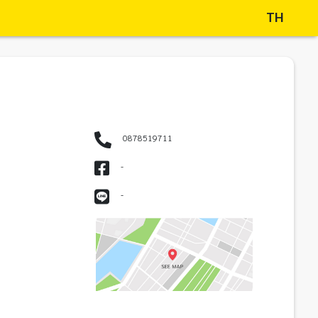
TH
0878519711
-
-