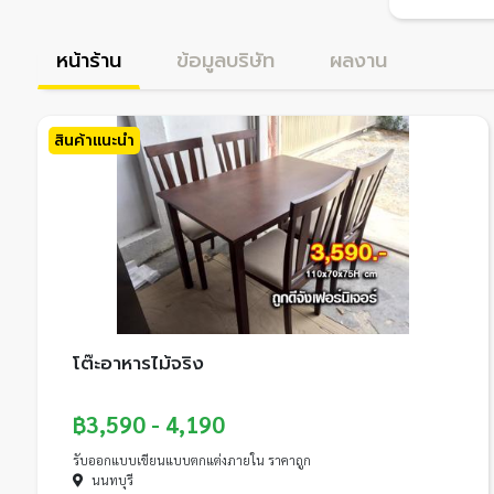
หน้าร้าน
ข้อมูลบริษัท
ผลงาน
สินค้าแนะนำ
โต๊ะอาหารไม้จริง
฿3,590 - 4,190
รับออกแบบเขียนแบบตกแต่งภายใน ราคาถูก
นนทบุรี