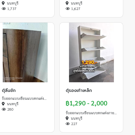
นนทบุรี
นนทบุรี
1,737
1,627
ตุ้ลิ้นชัก
ตุ้รองเท้าเหล็ก
รับออกแบบเขียนแบบตกแต่งภายใน ราคาถูก
฿1,290 - 2,000
นนทบุรี
280
รับออกแบบเขียนแบบตกแต่งภายใน ราคาถูก
นนทบุรี
227