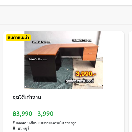
สินค้าแนะนำ
ชุดโต๊ะทํางาน
฿3,990 - 3,990
รับออกแบบเขียนแบบตกแต่งภายใน ราคาถูก
นนทบุรี