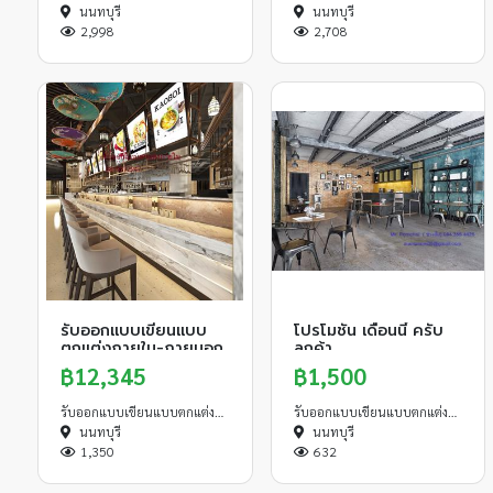
นนทบุรี
นนทบุรี
2,998
2,708
รับออกแบบเขียนแบบ
โปรโมชั่น เดือนนี้ ครับ
ตกแต่งภายใน-ภายนอก
ลูกค้า
฿12,345
฿1,500
รับออกแบบเขียนแบบตกแต่งภายใน ราคาถูก
รับออกแบบเขียนแบบตกแต่งภายใน ราคาถูก
นนทบุรี
นนทบุรี
1,350
632