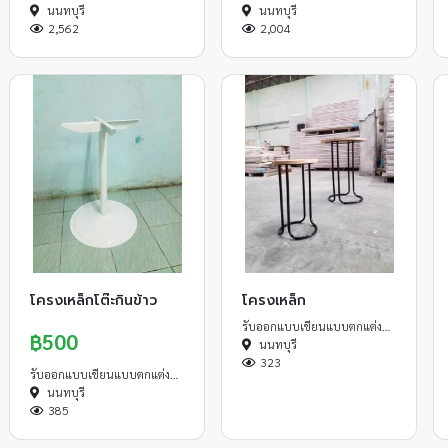
นนทบุรี
นนทบุรี
2,562
2,004
โครงเหล็กโต๊ะกินข้าว
โครงเหล็ก
รับออกแบบเขียนแบบตกแต่งภายใน ราคาถูก
฿500
นนทบุรี
323
รับออกแบบเขียนแบบตกแต่งภายใน ราคาถูก
นนทบุรี
385