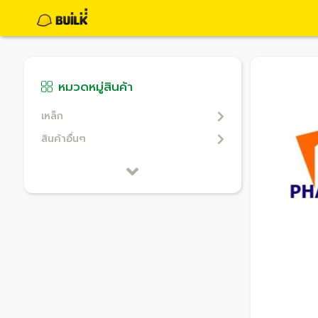
หมวดหมู่สินค้า
เหล็ก
สินค้าอื่นๆ