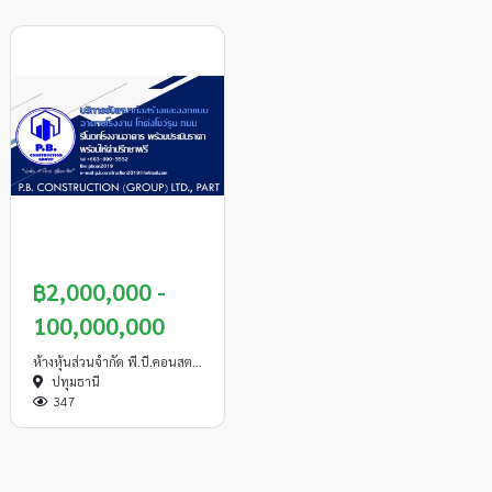
รับเหมาก่อสร้างและ
฿2,000,000 -
ออกแบบก่อสร้าง
100,000,000
ห้างหุ้นส่วนจำกัด พี.บี.คอนสตรัคชั่น(กรุ๊ป)
ปทุมธานี
347