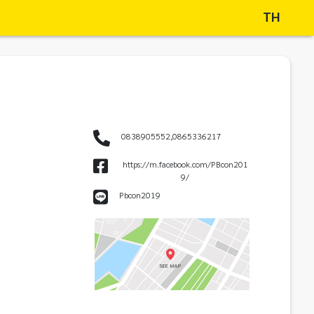
TH
0838905552,0865336217
https://m.facebook.com/PBcon201
9/
Pbcon2019