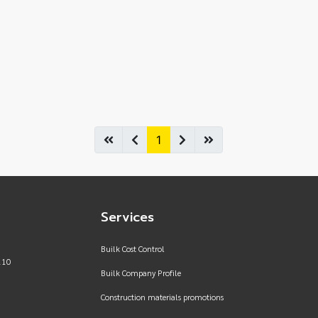
1
Services
Builk Cost Control
110
Builk Company Profile
Construction materials promotions