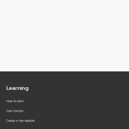
Learning
How to start
Cost Control
Create a free website