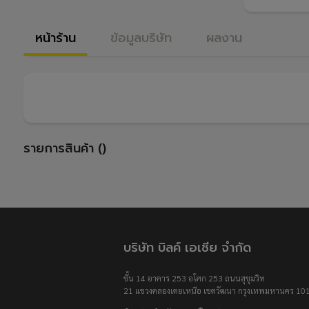
หน้าร้าน
ข้อมูลบริษัท
ผลงาน
รายการสินค้า ()
บริษัท บิลค์ เอเชีย จำกัด
ชั้น 14 อาคาร 253 อโศก 253 ถนนสุขุมวิท
21 แขวงคลองเตยเหนือ เขตวัฒนา กรุงเทพมหานคร 10