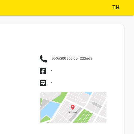
TH
0806288220 054222662
-
-