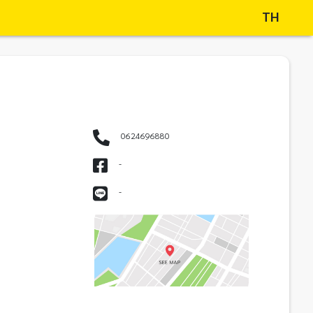
TH
0624696880
-
-