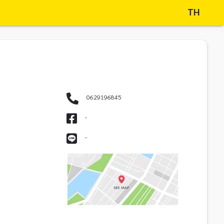
TH
0629196845
-
-