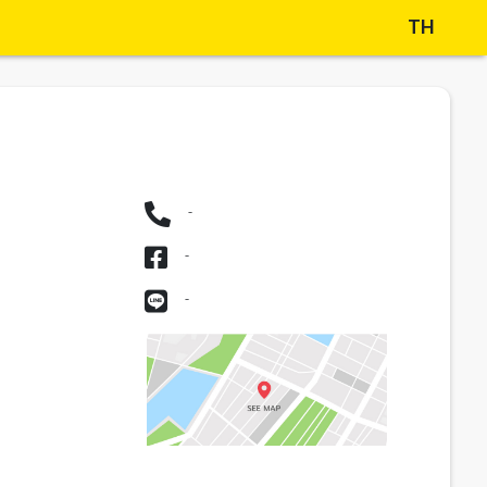
TH
-
-
-