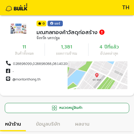
TH
0
แชร์
มณฑลทองค้าวัสดุก่อสร้าง
จังหวัด นครปฐม
11
1,381
4 ปีที่แล้ว
สินค้าทั้งหมด
ยอดการเข้าชม
อัปเดตล่าสุด
028898099,028898088,0814020841
-
@montonthong.th
หมวดหมู่สินค้า
หน้าร้าน
ข้อมูลบริษัท
ผลงาน