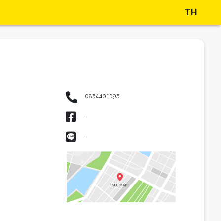
TH
0854401095
-
-