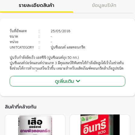
รายละเอียดสินค้า
ข้อมูลบริษัท
วันที่อัพเดท
:
25/05/2018
ขนาด
:
-
หน่วย
:
-
UNITCATEGORY
:
ปูนซีเมนต์ และคอนกรีต
ปูนรับกำลังอัดเร็ว เอสซีจี (ปูนซีเมนต์ถุง 50 กก.)
ปูนซีเมนต์ปอร์ตแลนด์ประเภท 3 มีคุณสมบัติพิเศษให้กำลังอัดสูงได้เร็วในช่วงต้น
จึงช่วยให้การทำงานเสร็จเร็วขึ้น เหมาะสำหรับผลิตภัณฑ์คอนกรีตสำเร็จรูปชนิด
อัดแรง อาทิ แผ่นพื้น เสาเข็ม เสาไฟฟ้า
ดูเพิ่มเติม
ปูนซีเมนต์ปอร์ตแลนด์ประเภท 3 เหมาะสำหรับคอนกรีตสำเร็จรูปชนิดอัดแรง
อาทิ แผ่นพื้น เสาเข็ม เสาไฟฟ้า ชั้นถุงพลาสติก ป้องกันความชื้นและทนต่อแรง
กระแทก รักษาคุณภาพปูนให้สดใหม่เสมอ
สินค้าที่คล้ายกัน
คุณสมบัติพิเศษ :
ให้กำลังอัดสูงได้เร็วในช่วงต้นจึงทำให้การทำงานเสร็จเร็วขึ้น