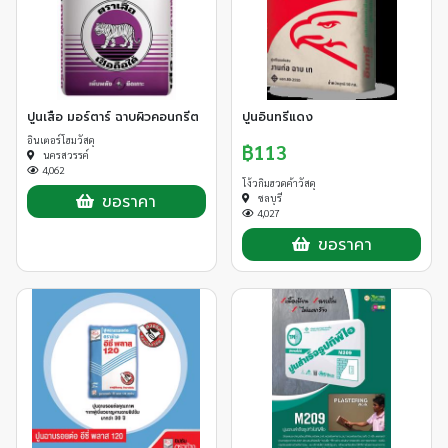
ปูนเสือ มอร์ตาร์ ฉาบผิวคอนกรีต
ปูนอินทรีแดง
อินเตอร์โฮมวัสดุ
฿113
นครสวรรค์
4,062
โง้วกิมฮวดค้าวัสดุ
ขอราคา
ชลบุรี
4,027
ขอราคา