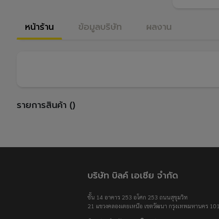
หน้าร้าน
ข้อมูลบริษัท
ผลงาน
รายการสินค้า ()
บริษัท บิลค์ เอเชีย จำกัด
ชั้น 14 อาคาร 253 อโศก 253 ถนนสุขุมวิท
21 แขวงคลองเตยเหนือ เขตวัฒนา กรุงเทพมหานคร 10