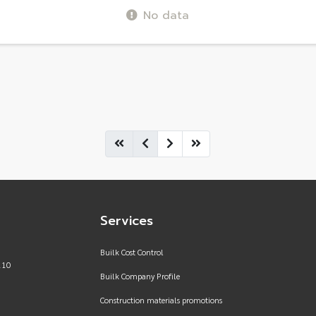
No data
Services
Builk Cost Control
110
Builk Company Profile
Construction materials promotions