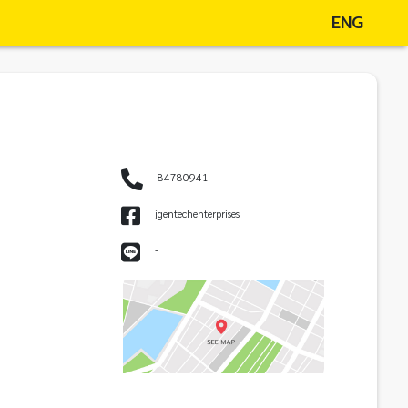
ENG
84780941
jgentechenterprises
-