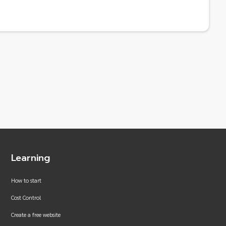
Learning
How to start
Cost Control
Create a free website