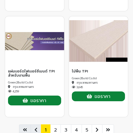
แผ่นบอร์ดไฟเบอร์ซีเมนต์ TPI
ไม้พื้น TPI
สำหรับงานพื้น
Green2Build Co.ltd
Green2Build Co.ltd
กรุงเทพมหานคร
กรุงเทพมหานคร
3,645
4,259
ขอราคา
ขอราคา
1
2
3
4
5