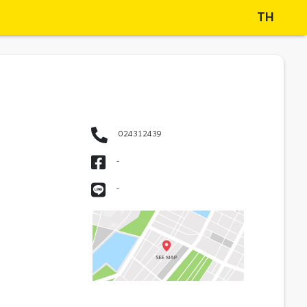
TH
024312439
-
-